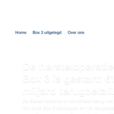
Home
Box 3 uitgelegd
Over ons
De hersteloperatie
Box 3 is gestart: €
miljard terugbetal
De Belastingdienst is momenteel bezig met 
van oude Box 3-aanslagen en het terugbeta