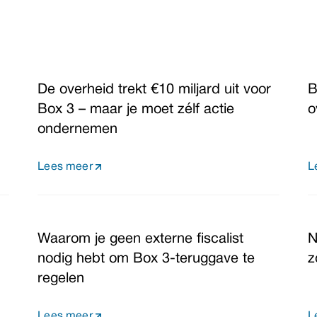
De overheid trekt €10 miljard uit voor
B
Box 3 – maar je moet zélf actie
o
ondernemen
Lees meer
L
Waarom je geen externe fiscalist
N
nodig hebt om Box 3-teruggave te
z
regelen
Lees meer
L