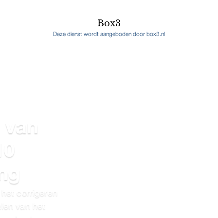
Box3
Deze dienst wordt aangeboden door box3.nl
 van
10
ing
het corrigeren
len van het