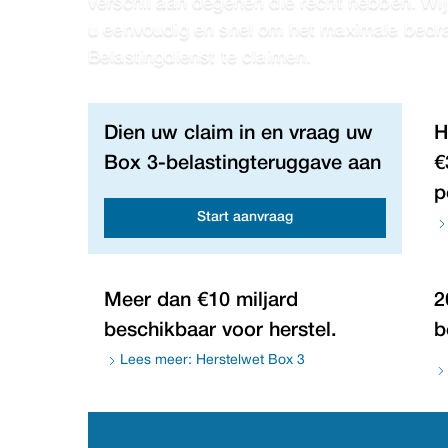
verschil aan degenen die recht hebben. Wi
u eenvoudig en snel om het maximale bedr
Belastingdienst te claimen.
Dien uw claim in en vraag uw
H
Box 3-belastingteruggave aan
€
p
Start aanvraag
Meer dan €10 miljard
2
beschikbaar voor herstel.
b
Lees meer: Herstelwet Box 3