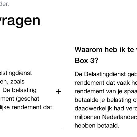
der.
vragen
Waarom heb ik te v
Box 3?
elstingdienst
De Belastingdienst gebr
en, zoals
rendement dat vaak ho
 De belasting
rendement van je spaa
ement (geschat
betaalde je belasting 
lijke rendement dat
daadwerkelijk had ver
miljoenen Nederlanders
hebben betaald.